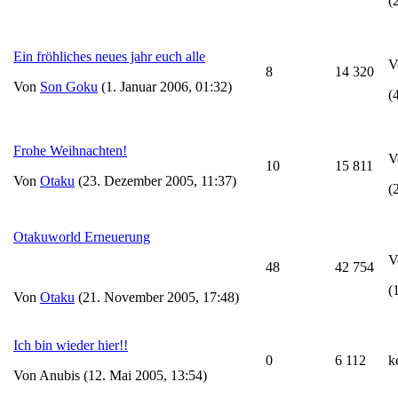
(
Ein fröhliches neues jahr euch alle
V
8
14 320
Von
Son Goku
(1. Januar 2006, 01:32)
(
Frohe Weihnachten!
V
10
15 811
Von
Otaku
(23. Dezember 2005, 11:37)
(
Otakuworld Erneuerung
V
48
42 754
(
Von
Otaku
(21. November 2005, 17:48)
Ich bin wieder hier!!
0
6 112
k
Von Anubis (12. Mai 2005, 13:54)