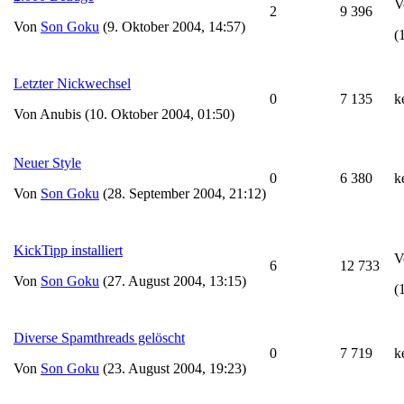
V
2
9 396
Von
Son Goku
(9. Oktober 2004, 14:57)
(
Letzter Nickwechsel
0
7 135
k
Von Anubis (10. Oktober 2004, 01:50)
Neuer Style
0
6 380
k
Von
Son Goku
(28. September 2004, 21:12)
KickTipp installiert
V
6
12 733
Von
Son Goku
(27. August 2004, 13:15)
(
Diverse Spamthreads gelöscht
0
7 719
k
Von
Son Goku
(23. August 2004, 19:23)