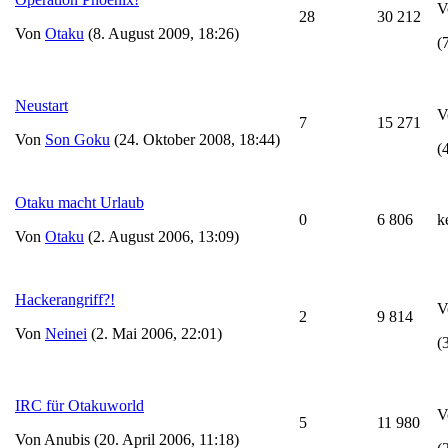
V
28
30 212
Von
Otaku
(8. August 2009, 18:26)
(
Neustart
V
7
15 271
Von
Son Goku
(24. Oktober 2008, 18:44)
(
Otaku macht Urlaub
0
6 806
k
Von
Otaku
(2. August 2006, 13:09)
Hackerangriff?!
V
2
9 814
Von
Neinei
(2. Mai 2006, 22:01)
(
IRC für Otakuworld
V
5
11 980
Von Anubis (20. April 2006, 11:18)