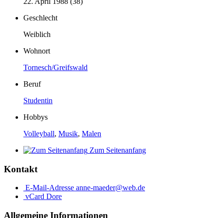
22. April 1988 (38)
Geschlecht
Weiblich
Wohnort
Tornesch/Greifswald
Beruf
Studentin
Hobbys
Volleyball
,
Musik
,
Malen
Zum Seitenanfang
Kontakt
E-Mail-Adresse
anne-maeder@web.de
vCard
Dore
Allgemeine Informationen