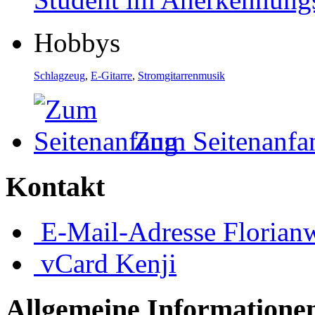
Hobbys
Schlagzeug
,
E-Gitarre
,
Stromgitarrenmusik
Zum Seitenanfa
Kontakt
E-Mail-Adresse
Floria
vCard
Kenji
Allgemeine Informatione